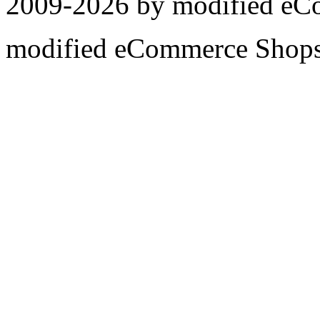
2009-2026 by
mod
ified e
mod
ified eCommerce Shop